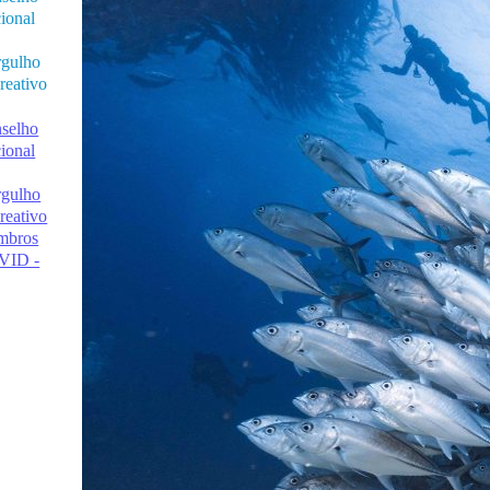
ional
gulho
reativo
selho
ional
gulho
reativo
mbros
VID -