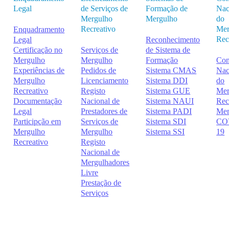
Legal
de Serviços de
Formação de
Nac
Mergulho
Mergulho
do
Recreativo
Mer
Enquadramento
Rec
Legal
Reconhecimento
Certificação no
Serviços de
de Sistema de
Mergulho
Mergulho
Formação
Con
Experiências de
Pedidos de
Sistema CMAS
Nac
Mergulho
Licenciamento
Sistema DDI
do
Recreativo
Registo
Sistema GUE
Mer
Documentação
Nacional de
Sistema NAUI
Rec
Legal
Prestadores de
Sistema PADI
Me
Participção em
Serviços de
Sistema SDI
CO
Mergulho
Mergulho
Sistema SSI
19
Recreativo
Registo
Nacional de
Mergulhadores
Livre
Prestação de
Serviços