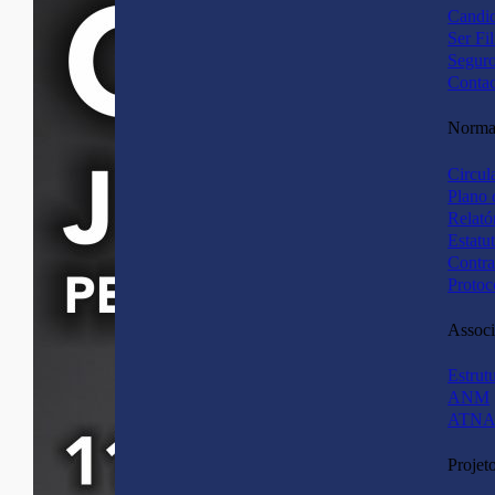
Candid
Ser Fi
Segur
Contac
Normas
Circul
Plano 
Relató
Estatu
Contra
Protoc
Associ
Estrut
ANM
ATNA
Projet