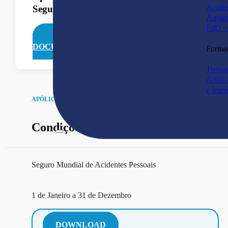
Acade
Seguro
Acidente
Aquas
FdD + 
VER
VER
DOCUMENTOS
DOCUMENTOS
Forma
Treina
Árbitr
e-lear
APÓLICE DE SEGURO
Condições Gerais
Seguro Mundial de Acidentes Pessoais
⁠1 de Janeiro a 31 de Dezembro
DOWNLOAD