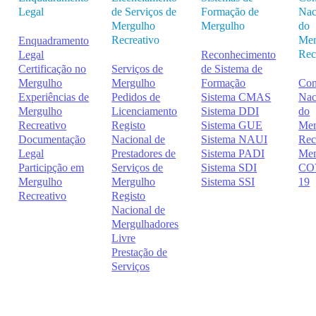
Legal
de Serviços de
Formação de
Nac
Mergulho
Mergulho
do
Recreativo
Mer
Enquadramento
Rec
Legal
Reconhecimento
Certificação no
Serviços de
de Sistema de
Mergulho
Mergulho
Formação
Con
Experiências de
Pedidos de
Sistema CMAS
Nac
Mergulho
Licenciamento
Sistema DDI
do
Recreativo
Registo
Sistema GUE
Mer
Documentação
Nacional de
Sistema NAUI
Rec
Legal
Prestadores de
Sistema PADI
Me
Participção em
Serviços de
Sistema SDI
CO
Mergulho
Mergulho
Sistema SSI
19
Recreativo
Registo
Nacional de
Mergulhadores
Livre
Prestação de
Serviços