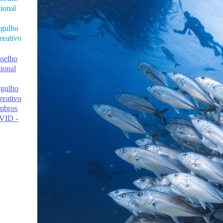
ional
gulho
reativo
selho
ional
gulho
reativo
mbros
VID -