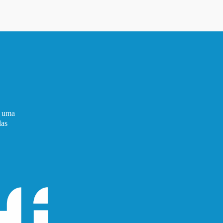
é uma
das