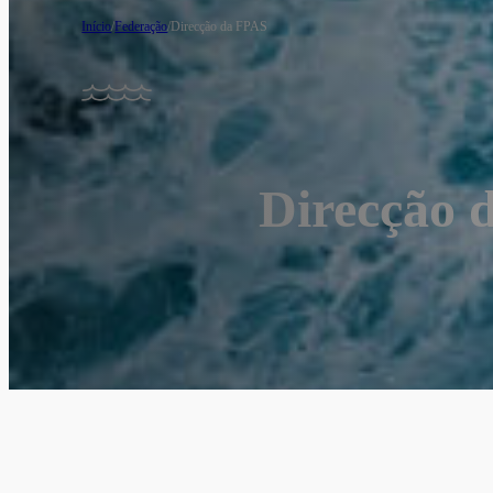
Início
/
Federação
/
Direcção da FPAS
Direcção 