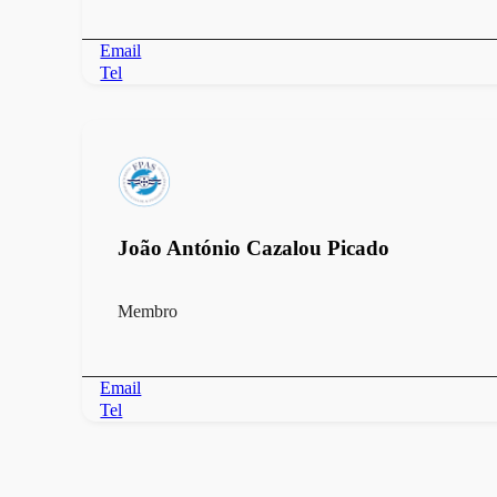
Email
Tel
João António Cazalou Picado
Membro
Email
Tel