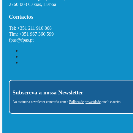
2760-003 Caxias, Lisboa
Contactos
Tel:
+351 211 910 868
Tlm:
+351 967 360 599
fpas@fpas.pt
Subscreva a nossa Newsletter
Ao assinar a newsletter concordo com a
Política de privacidade
que li e aceito.