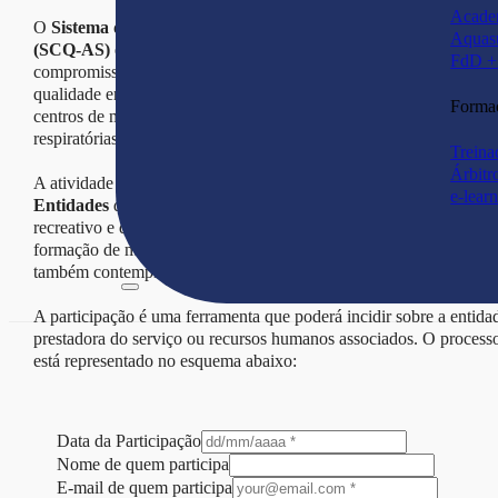
Acade
O
Sistema de Controlo Qualidade das Atividades Subaquática
Aquas
(SCQ-AS)
em territorio nacional pretende desenvolver um
FdD + 
compromisso de excelência nos padrões de ensino e normas de
qualidade em todos os serviços prestados nas escolas de mergulho
Forma
centros de mergulho, estações de enchimento de misturas
respiratórias e aluguer de equipamentos.
Treina
Árbitr
A atividade dos
Diretores Técnicos (DT)
responsaveis pelas
e-lear
Entidades
de prestações de serviços associadas ao mergulho
recreativo e dos
Instrutores
associados aos vários sistemas de
formação de mergulho recreativo reconhecidos em Portugal, estão
também contempladas nesta participação.
A participação é uma ferramenta que poderá incidir sobre a entida
prestadora do serviço ou recursos humanos associados. O process
está representado no esquema abaixo:
Data da Participação
Nome de quem participa
E-mail de quem participa