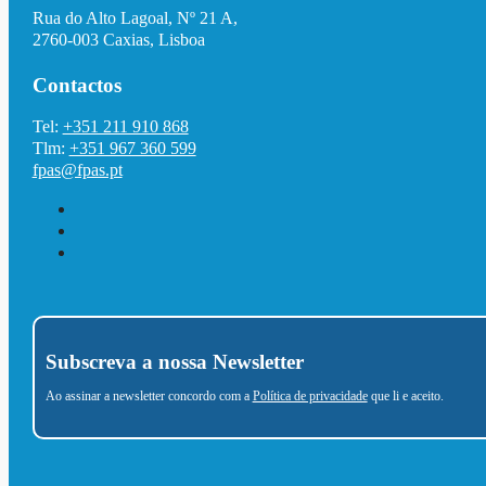
Rua do Alto Lagoal, Nº 21 A,
2760-003 Caxias, Lisboa
Contactos
Tel:
+351 211 910 868
Tlm:
+351 967 360 599
fpas@fpas.pt
Subscreva a nossa Newsletter
Ao assinar a newsletter concordo com a
Política de privacidade
que li e aceito.