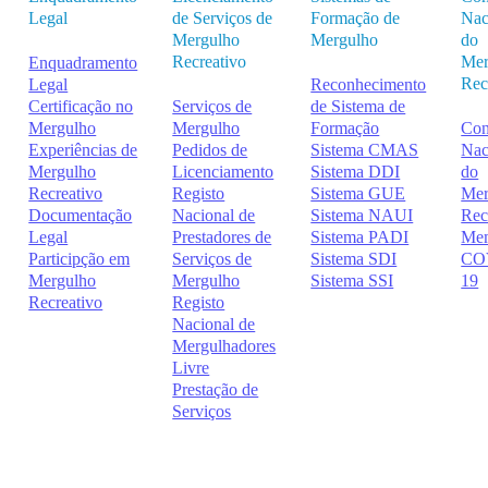
Legal
de Serviços de
Formação de
Nac
Mergulho
Mergulho
do
Recreativo
Mer
Enquadramento
Rec
Legal
Reconhecimento
Certificação no
Serviços de
de Sistema de
Mergulho
Mergulho
Formação
Con
Experiências de
Pedidos de
Sistema CMAS
Nac
Mergulho
Licenciamento
Sistema DDI
do
Recreativo
Registo
Sistema GUE
Mer
Documentação
Nacional de
Sistema NAUI
Rec
Legal
Prestadores de
Sistema PADI
Me
Participção em
Serviços de
Sistema SDI
CO
Mergulho
Mergulho
Sistema SSI
19
Recreativo
Registo
Nacional de
Mergulhadores
Livre
Prestação de
Serviços