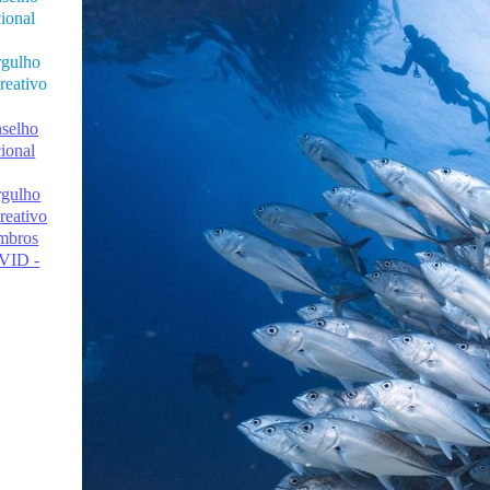
ional
gulho
reativo
selho
ional
gulho
reativo
mbros
VID -