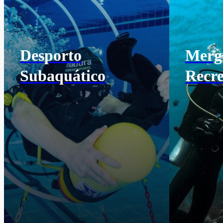
Desporto
Merg
Subaquático
Recre