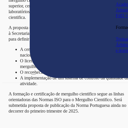
mergulho cientifico com comprovada ligação à instituição de ensi
Acade
superior, centro de investigação, laboratório associado, instituto ou
Aquas
laboratórios do estado, fundação ou outra instituição de índole
FdD + 
cientifica.
Forma
A proposta de revisão da Lei nº24/2013, de 20 de Março, submeti
à Secretaria de Estado do Desporto propõe um enquadramento leg
para definir as normas e os requisitos para:
Treina
Árbitr
A certificação de mergulhadores científicos em território
e-lear
nacional.
O licenciamento e autorização para a prestação de serviços 
mergulho cientifico.
O reconhecimento e controlo de sistemas de formação.
A implementação de um sistema de controlo da qualidade d
atividade.
A formação e certificação de mergulho cientifico segue as linhas
orientadoras das Normas ISO para o Mergulho Cientifico. Será
submetida proposta de publicação da Norma Portuguesa ainda no
decorrer do primeiro trimestre de 2025.