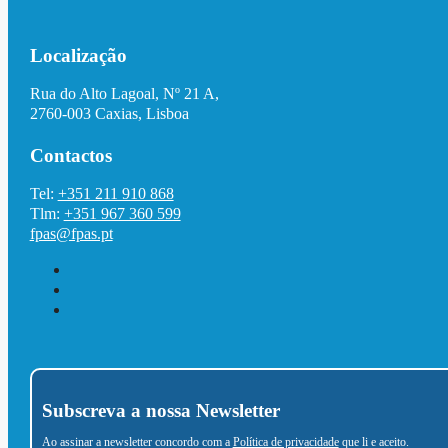
Localização
Rua do Alto Lagoal, Nº 21 A,
2760-003 Caxias, Lisboa
Contactos
Tel:
+351 211 910 868
Tlm:
+351 967 360 599
fpas@fpas.pt
Subscreva a nossa Newsletter
Ao assinar a newsletter concordo com a
Política de privacidade
que li e aceito.