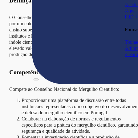
Definição
Acade
Aquas
FdD + 
O Conselho Nacional de Mergulho Cientifico (CNMC), constituí
por um coletivo de membros de representantes das instituições de
Forma
ensino superior, centros de investigação e laboratórios associados,
institutos e laboratórios do estado, fundações e outras instituições 
Treina
índole cientifica, e por proposta dos seus membros, pessoas de
Árbitr
elevado valor e reconhecido mérito no campo da investigação e
e-lear
produção de conhecimento na área do mergulho científico.
Competências
Compete ao Conselho Nacional do Mergulho Cientifico:
Proporcionar uma plataforma de discussão entre todas
instituições representadas com o objetivo do desenvolvimen
e defesa do mergulho cientifico em Portugal.
Colaborar na elaboração de normas e regulamentos
específicos para a prática do mergulho científico, garantindo
segurança e qualidade da atividade.
Fomentar a investigação científica e a produção de