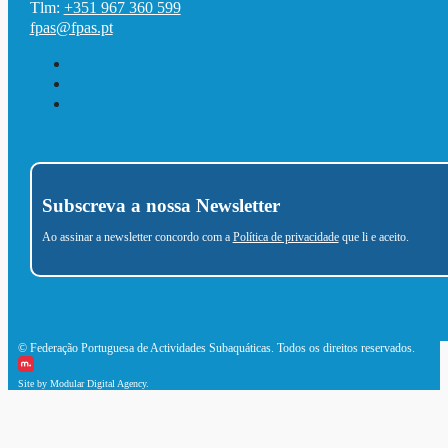
Tlm:
+351 967 360 599
fpas@fpas.pt
Subscreva a nossa Newsletter
Ao assinar a newsletter concordo com a
Política de privacidade
que li e aceito.
© Federação Portuguesa de Actividades Subaquáticas. Todos os direitos reservados.
Site by Modular Digital Agency.