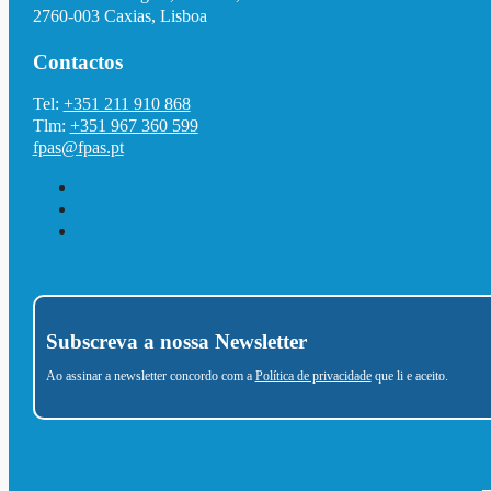
2760-003 Caxias, Lisboa
Contactos
Tel:
+351 211 910 868
Tlm:
+351 967 360 599
fpas@fpas.pt
Subscreva a nossa Newsletter
Ao assinar a newsletter concordo com a
Política de privacidade
que li e aceito.