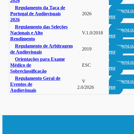
2026
Regulamento da Taça de
DOWNLO
Portugal de Audiovisuais
2026
PDF
2026
Regulamento das Seleções
DOWNLO
Nacionais e Alto
V.1.0/2018
PDF
Rendimento
Regulamento de Arbitragem
DOWNLO
2019
de Audiovisuais
PDF
Orientações para Exame
DOWNLO
Médico de
ESC
PDF
Sobreclassificação
Regulamento Geral de
V
DOWNLO
Eventos de
2.0/2026
PDF
Audiovisuais