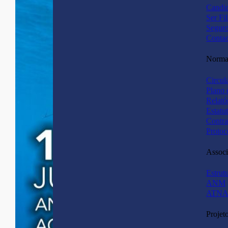
Candid
Ser Fi
Segur
Contac
Normas
Circul
Plano 
Relató
Estatu
Contra
Protoc
Associ
Estrut
ANM
ATNA
Projet