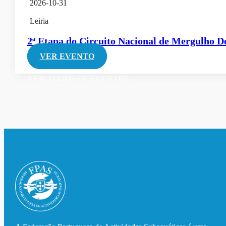
2026-10-31
Leiria
2ª Etapa do Circuito Nacional de Mergulho D
VER EVENTO
VER TODOS OS EVENTOS