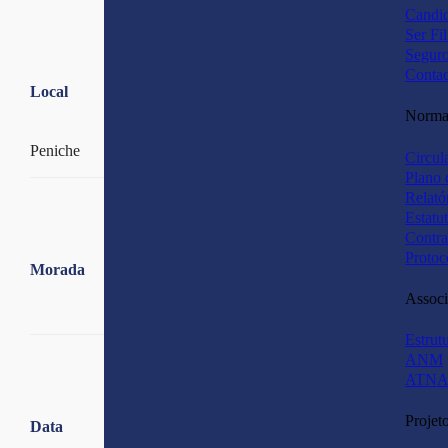
Candid
Ser Fi
Segur
Contac
Local
Normas
Peniche
Circul
Plano 
Relató
Estatu
Contra
Protoc
Morada
Associ
Estrut
ANM
ATNA
Projet
Data