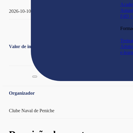
Acade
Aquas
2026-10-10 - 2026-10-10
FdD + 
Forma
Treina
Valor de inscrição
Árbitr
e-lear
Organizador
Clube Naval de Peniche