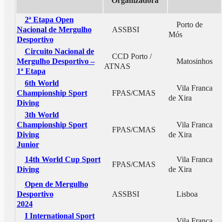
Organizadora
2ª Etapa Open
Porto de
Nacional de Mergulho
ASSBSI
Mós
Desportivo
Circuito Nacional de
CCD Porto /
Mergulho Desportivo –
Matosinhos
ATNAS
1ª Etapa
6th World
Vila Franca
Championship Sport
FPAS/CMAS
de Xira
Diving
3th World
Championship Sport
Vila Franca
FPAS/CMAS
Diving
de Xira
Junior
14th World Cup Sport
Vila Franca
FPAS/CMAS
Diving
de Xira
Open de Mergulho
Desportivo
ASSBSI
Lisboa
2024
I International Sport
Vila Franca