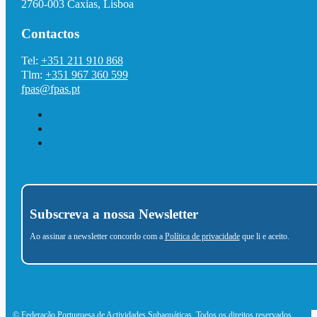
2760-003 Caxias, Lisboa
Contactos
Tel:
+351 211 910 868
Tlm:
+351 967 360 599
fpas@fpas.pt
Subscreva a nossa Newsletter
Ao assinar a newsletter concordo com a
Política de privacidade
que li e aceito.
© Federação Portuguesa de Actividades Subaquáticas. Todos os direitos reservados.