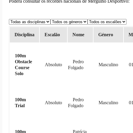
Poderá consultar os recordes nacionais de Mergulho Desportivo:
Disciplina
Escalão
Nome
Género
M
100m
Obstacle
Pedro
Absoluto
Masculino
01
Course
Folgado
Solo
100m
Pedro
Absoluto
Masculino
01
Trial
Folgado
100m
Patrícia