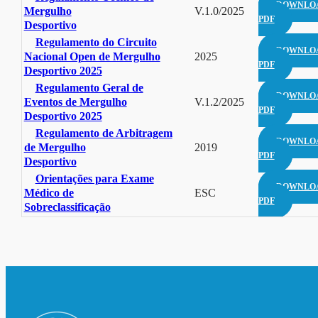
DOWNLO
Mergulho
V.1.0/2025
PDF
Desportivo
Regulamento do Circuito
DOWNLO
Nacional Open de Mergulho
2025
PDF
Desportivo 2025
Regulamento Geral de
DOWNLO
Eventos de Mergulho
V.1.2/2025
PDF
Desportivo 2025
Regulamento de Arbitragem
DOWNLO
de Mergulho
2019
PDF
Desportivo
Orientações para Exame
DOWNLO
Médico de
ESC
PDF
Sobreclassificação