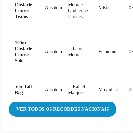
Obstacle
Moura /
Absoluto
Misto
03
Course
Guilherme
Teams
Paredes
100m
Obstacle
Patrícia
Absoluto
Feminino
03
Course
Moura
Solo
50m Lift
Rafael
Absoluto
Masculino
00
Bag
Marques
VER TODOS OS RECORDES NACIONAIS