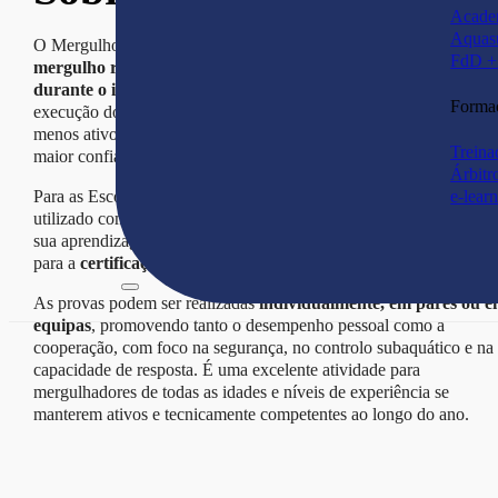
Acade
Aquas
O Mergulho Desportivo tem como base as
habilidades técnicas 
FdD + 
mergulho recreativo
, sendo ideal para
manter a prática regular
durante o inverno
, reforçar procedimentos de segurança e afinar 
Forma
execução dos skills fundamentais. Permite ainda aos mergulhador
menos ativos
fazer um refresh técnico
, contribuindo para uma
Treina
maior confiança e domínio do equipamento.
Árbitr
Para as Escolas de Mergulho, o Mergulho Desportivo pode ser
e-lear
utilizado como
plataforma de formação
, onde o praticante inicia
sua aprendizagem em ambiente de piscina e, posteriormente, avan
para a
certificação em águas abertas
.
As provas podem ser realizadas
individualmente, em pares ou 
equipas
, promovendo tanto o desempenho pessoal como a
cooperação, com foco na segurança, no controlo subaquático e na
capacidade de resposta. É uma excelente atividade para
mergulhadores de todas as idades e níveis de experiência se
manterem ativos e tecnicamente competentes ao longo do ano.