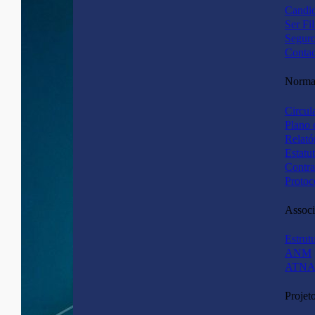
Candid
Ser Fi
Segur
Contac
Normas
Circul
Plano 
Relató
Estatu
Contra
Protoc
Associ
Estrut
ANM
ATNA
Projet