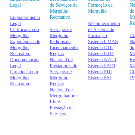
Legal
de Serviços de
Formação de
Na
Mergulho
Mergulho
do
Recreativo
Me
Enquadramento
Re
Legal
Reconhecimento
Certificação no
Serviços de
de Sistema de
Mergulho
Mergulho
Formação
Co
Experiências de
Pedidos de
Sistema CMAS
Na
Mergulho
Licenciamento
Sistema DDI
do
Recreativo
Registo
Sistema GUE
Me
Documentação
Nacional de
Sistema NAUI
Re
Legal
Prestadores de
Sistema PADI
Me
Participção em
Serviços de
Sistema SDI
CO
Mergulho
Mergulho
Sistema SSI
19
Recreativo
Registo
Nacional de
Mergulhadores
Livre
Prestação de
Serviços