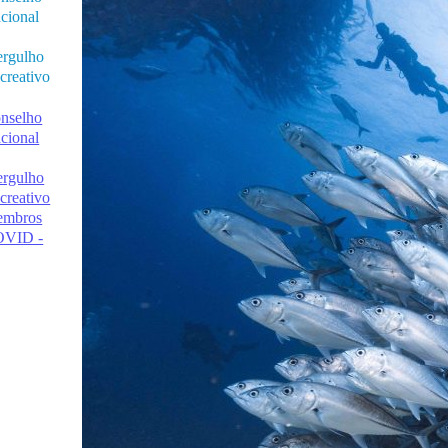
cional
rgulho
creativo
nselho
cional
rgulho
creativo
mbros
VID -