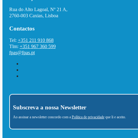
Rua do Alto Lagoal, Nº 21 A,
2760-003 Caxias, Lisboa
Contactos
Tel:
+351 211 910 868
Tlm:
+351 967 360 599
fpas@fpas.pt
Subscreva a nossa Newsletter
Ao assinar a newsletter concordo com a
Política de privacidade
que li e aceito.