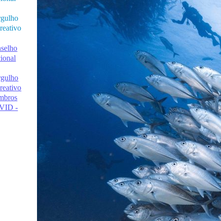
gulho
reativo
selho
ional
gulho
reativo
mbros
VID -