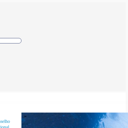
selho
ional