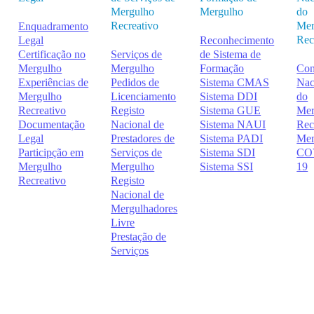
Mergulho
Mergulho
do
Recreativo
Mer
Enquadramento
Rec
Legal
Reconhecimento
Certificação no
Serviços de
de Sistema de
Mergulho
Mergulho
Formação
Con
Experiências de
Pedidos de
Sistema CMAS
Nac
Mergulho
Licenciamento
Sistema DDI
do
Recreativo
Registo
Sistema GUE
Mer
Documentação
Nacional de
Sistema NAUI
Rec
Legal
Prestadores de
Sistema PADI
Me
Participção em
Serviços de
Sistema SDI
CO
Mergulho
Mergulho
Sistema SSI
19
Recreativo
Registo
Nacional de
Mergulhadores
Livre
Prestação de
Serviços