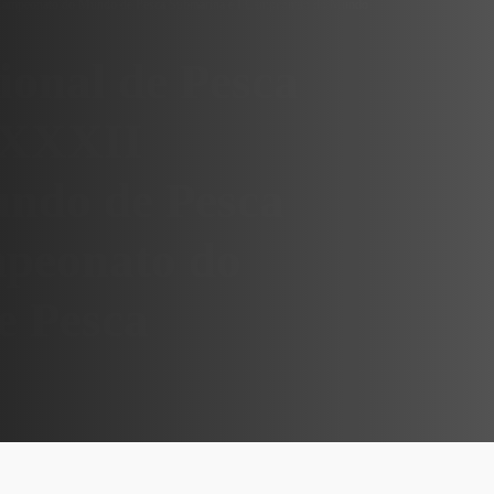
II Campeonato do Mundo de Pesca Submarina e I Campeonato do Mundo
onal de Pesca
- XXXII
ndo de Pesca
peonato do
e Pesca