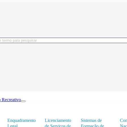
 Recreativo
Enquadramento
Licenciamento
Sistemas de
Con
Legal
de Serviços de
Formação de
Nac