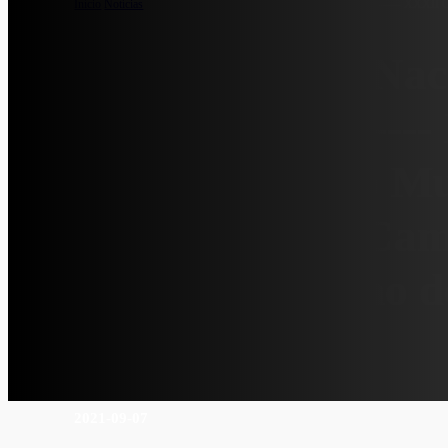
Início
/
Notícias
/
-------> Seleção Nacional de Pesca Submarina <------- XXX
Feminino de Pesca Submarina
——-> Seleção Naci
Submarina <------
Campeonato do Mu
Submarina e I Cam
Mundo Feminino d
Submarina
2021-09-07