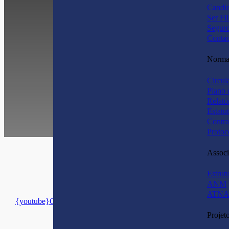
Candid
Ser Fi
Segur
Contac
Normas
Circul
Plano 
Relató
Estatu
Contra
Protoc
Associ
Estrut
ANM
ATNA
{youtube}O9gqYWWO3Xk
|330|330|{/youtube}
Projet