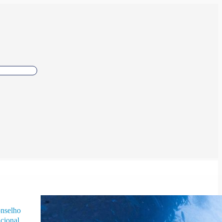
nselho
cional