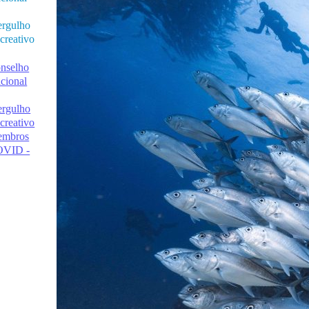
rgulho
creativo
nselho
cional
rgulho
creativo
mbros
VID -