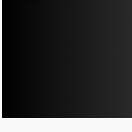
Início
/
Notícias
/
FPAS na Nauticampo 2018
FPAS na Nauticam
2018-09-10