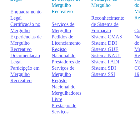
Mergulho
Mergulho
do
Recreativo
Me
Enquadramento
Re
Legal
Reconhecimento
Certificação no
Serviços de
de Sistema de
Mergulho
Mergulho
Formação
Co
Experiências de
Pedidos de
Sistema CMAS
Na
Mergulho
Licenciamento
Sistema DDI
do
Recreativo
Registo
Sistema GUE
Me
Documentação
Nacional de
Sistema NAUI
Re
Legal
Prestadores de
Sistema PADI
Me
Participção em
Serviços de
Sistema SDI
CO
Mergulho
Mergulho
Sistema SSI
19
Recreativo
Registo
Nacional de
Mergulhadores
Livre
Prestação de
Serviços