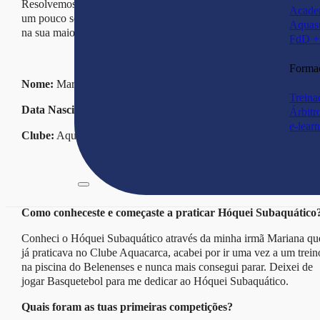
Resolvemos entrevistar a Margarida Araújo na tentativa de perceb
Acade
um pouco sobre como encontrou ela este desporto que em Portug
Aquas
na sua maioria é praticado por homens.
FdD + 
Forma
Nome:
Margarida Araújo
Treina
Data Nascimento:
6/05/1994
Árbitr
e-lear
Clube:
Aquacarca
Como conheceste e começaste a praticar Hóquei Subaquático
Conheci o Hóquei Subaquático através da minha irmã Mariana qu
já praticava no Clube Aquacarca, acabei por ir uma vez a um trein
na piscina do Belenenses e nunca mais consegui parar. Deixei de
jogar Basquetebol para me dedicar ao Hóquei Subaquático.
Quais foram as tuas primeiras competições?