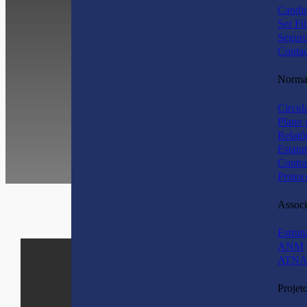
Candid
Ser Fi
Segur
Contac
Normas
Circul
Plano 
Relató
Estatu
Contra
Protoc
Associ
Estrut
ANM
ATNA
Projet