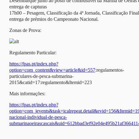
Desembarque junto ao posto de combustivel da Marina de Oeiras 
entrega de capturas
17h00 – Pesagem, Classificação da 4ª Jornada, Classificação Final
entrega de prémios do Campeonato Nacional.
Zonas de Prova:
Regulamento Particular:
https://fpas.pt/index.php?
option=com_content&view=article&id=557
:regulamentos-
particulares-de-pesca-submarina-
2015&catid=17:regulamento&Itemid=223
Mais informações:
https://fpas.pt/index.php?
option=com_jevents&task=icalrepeat.detail&evid=156&Itemid
nacional-individual-de-pesca-
submarinaoeirascascais&uid=612bbad3ef92e04e495b21af366411