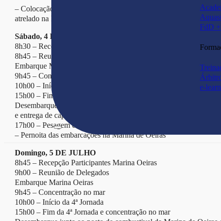
Acade
– Colocação das embarcações na água, pernoita e parqueamento d
Aquas
atrelado na Marina de Oeiras
FdD + 
Sábado, 4 DE JULHO
8h30 – Recepção Participantes junto à rampa da Marina de Oeiras
Forma
8h45 – Reunião de Delegados
Embarque Marina Oeiras
Treina
9h45 – Concentração no mar
Árbitr
10h00 – Início da Competição – 3ª Jornada
e-lear
15h00 – Fim da 3ª Jornada e concentração no mar
Desembarque junto ao posto de combustivel daÂ Marina de Oeira
e entrega de capturas
17h00 – Pesagem e Classificação da 3ª Jornada
– Pernoita das embarcações na Marina de Oeiras
Domingo, 5 DE JULHO
8h45 – Recepção Participantes Marina Oeiras
9h00 – Reunião de Delegados
Embarque Marina Oeiras
9h45 – Concentração no mar
10h00 – Início da 4ª Jornada
15h00 – Fim da 4ª Jornada e concentração no mar