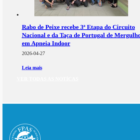
Rabo de Peixe recebe 3ª Etapa do Circuito
Nacional e da Taça de Portugal de Mergulh
em Apneia Indoor
2026-04-27
Leia mais
VER TODAS AS NOTÍCAS