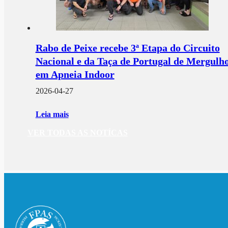
Rabo de Peixe recebe 3ª Etapa do Circuito
Nacional e da Taça de Portugal de Mergulh
em Apneia Indoor
2026-04-27
Leia mais
VER TODAS AS NOTÍCAS