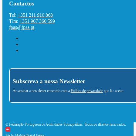
Contactos
Tel:
+351 211 910 868
Tlm:
+351 967 360 599
fpas@fpas.pt
Subscreva a nossa Newsletter
Ao assinar a newsletter concordo com a
Política de privacidade
que li e aceito.
© Federação Portuguesa de Actividades Subaquáticas. Todos os direitos reservados.
Site by Modular Digital Agency.