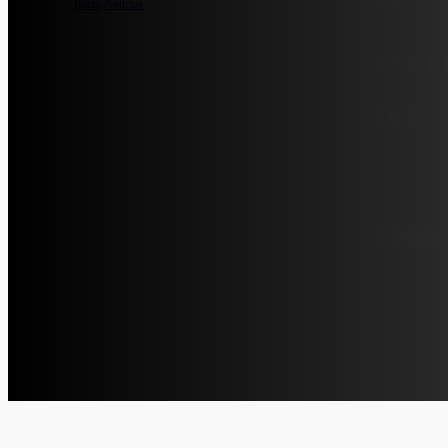
Início
/
Notícias
/
BANCO Estações de Enchimento de Misturas Gasosas
BANCO Estações d
Misturas Gasosas
2020-04-07