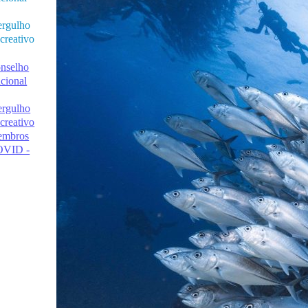
rgulho
creativo
nselho
cional
rgulho
creativo
mbros
VID -