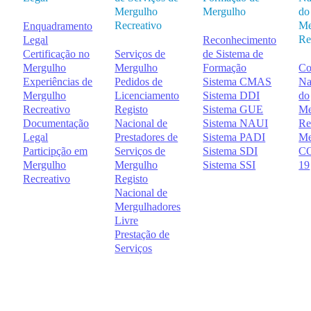
Mergulho
Mergulho
do
Recreativo
Me
Enquadramento
Re
Legal
Reconhecimento
Certificação no
Serviços de
de Sistema de
Mergulho
Mergulho
Formação
Co
Experiências de
Pedidos de
Sistema CMAS
Na
Mergulho
Licenciamento
Sistema DDI
do
Recreativo
Registo
Sistema GUE
Me
Documentação
Nacional de
Sistema NAUI
Re
Legal
Prestadores de
Sistema PADI
Me
Participção em
Serviços de
Sistema SDI
CO
Mergulho
Mergulho
Sistema SSI
19
Recreativo
Registo
Nacional de
Mergulhadores
Livre
Prestação de
Serviços