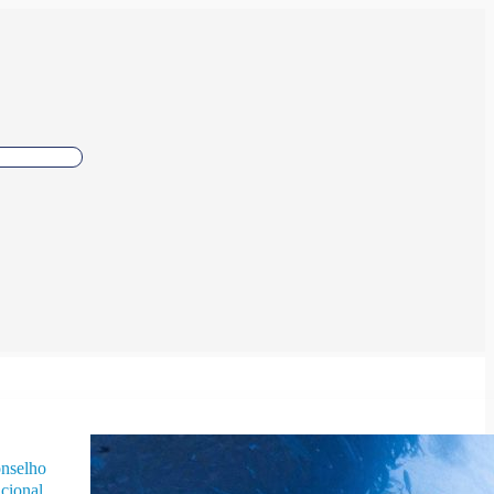
nselho
cional