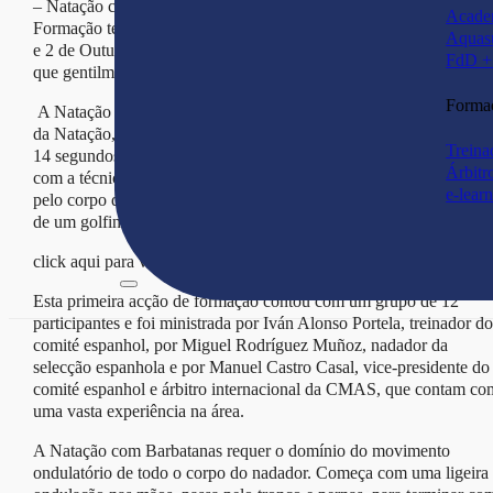
– Natação com Barbatanas – em Portugal, através da Acção de
Acade
Formação técnica e Curso de Arbitragem 1º nível realizado no dia
Aquas
e 2 de Outubro de 2011, no Estoril, com a colaboração da ABVE
FdD + 
que gentilmente cedeu os seus espaços para esta acção.
Forma
A Natação com Barbatanas, considerada na gíria pela “Formula 1
da Natação, permite por exemplo percorrer 50 metros em cerca de
Treina
14 segundos apenas com a ajuda de uma mono-barbatana conjuga
Árbitr
com a técnica de aplicação de um movimento ondulatório produzi
e-lear
pelo corpo do nadador, em muito semelhante ao da barbatana caud
de um golfinho ou de uma baleia.
click aqui para ver as
fotos
e o
video
Esta primeira acção de formação contou com um grupo de 12
participantes e foi ministrada por Iván Alonso Portela, treinador do
comité espanhol, por Miguel Rodríguez Muñoz, nadador da
selecção espanhola e por Manuel Castro Casal, vice-presidente do
comité espanhol e árbitro internacional da CMAS, que contam co
uma vasta experiência na área.
A Natação com Barbatanas requer o domínio do movimento
ondulatório de todo o corpo do nadador. Começa com uma ligeira