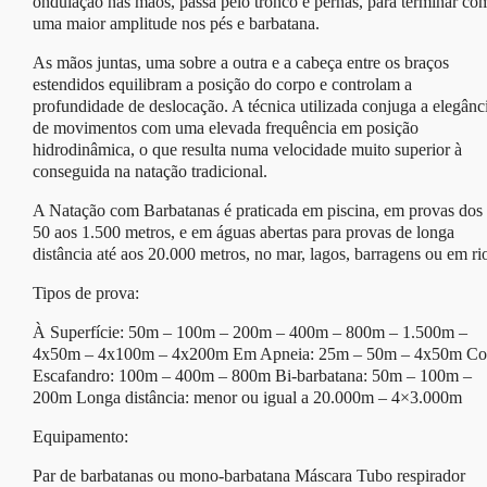
ondulação nas mãos, passa pelo tronco e pernas, para terminar co
uma maior amplitude nos pés e barbatana.
As mãos juntas, uma sobre a outra e a cabeça entre os braços
estendidos equilibram a posição do corpo e controlam a
profundidade de deslocação. A técnica utilizada conjuga a elegânc
de movimentos com uma elevada frequência em posição
hidrodinâmica, o que resulta numa velocidade muito superior à
conseguida na natação tradicional.
A Natação com Barbatanas é praticada em piscina, em provas dos
50 aos 1.500 metros, e em águas abertas para provas de longa
distância até aos 20.000 metros, no mar, lagos, barragens ou em ri
Tipos de prova:
À Superfície: 50m – 100m – 200m – 400m – 800m – 1.500m –
4x50m – 4x100m – 4x200m Em Apneia: 25m – 50m – 4x50m C
Escafandro: 100m – 400m – 800m Bi-barbatana: 50m – 100m –
200m Longa distância: menor ou igual a 20.000m – 4×3.000m
Equipamento:
Par de barbatanas ou mono-barbatana Máscara Tubo respirador