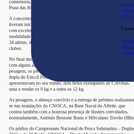
comemorações do Dia da Marinha de 2016, no dia 15 de Maio, na
Acade
Praia das Bicas – Meco.
Aquas
FdD + 
A concentração de atletas, reunião de briefing e abraço de Fair Pla
tiveram início às 9 horas, na Praia das Bicas. A prova realizou-se
Forma
com excelentes condições atmosféricas e de mar para esta
modalidade praticada exclusivamente em apneia, reuniu um total 
Treina
34 atletas, distribuídos por 17 duplas e em representação de 4
Árbitr
clubes.
e-lear
No final das 5 horas de prova, na modalidade de duplas à barbatan
com alguns atletas a não apresentarem qualquer captura para a
pesagem, os presentes na Praia das Bicas foram surpreendidos pel
dupla do Estoril Praia, Jody Lot / André Domingues que
apresentavam no seu enfião, dois belos exemplares de Corvinas,
uma a rondar os 9 kg e a outra os 12 kg.
As pesagens, o almoço convívio e a entrega de prémios realizaram
se nas instalações do CNOCA, na Base Naval do Alfeite, que
contou também com a honrosa presença de ilustres convidados,
nomeadamente, António Bessone Basto e Hérculano Trovão (filho
Os pódios do Campeonato Nacional de Pesca Submarina – Dupla