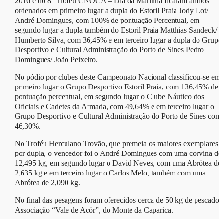
2016 e do 8º Troféu CNOCA – Dia da Marinha ficaram ambos
ordenados em primeiro lugar a dupla do Estoril Praia Jody Lot/
André Domingues, com 100% de pontuação Percentual, em
segundo lugar a dupla também do Estoril Praia Matthias Sandeck/
Humberto Silva, com 36,45% e em terceiro lugar a dupla do Grup
Desportivo e Cultural Administração do Porto de Sines Pedro
Domingues/ João Peixeiro.
No pódio por clubes deste Campeonato Nacional classificou-se e
primeiro lugar o Grupo Desportivo Estoril Praia, com 136,45% de
pontuação percentual, em segundo lugar o Clube Náutico dos
Oficiais e Cadetes da Armada, com 49,64% e em terceiro lugar o
Grupo Desportivo e Cultural Administração do Porto de Sines co
46,30%.
No Troféu Herculano Trovão, que premeia os maiores exemplares
por dupla, o vencedor foi o André Domingues com uma corvina d
12,495 kg, em segundo lugar o David Neves, com uma Abrótea d
2,635 kg e em terceiro lugar o Carlos Melo, também com uma
Abrótea de 2,090 kg.
No final das pesagens foram oferecidos cerca de 50 kg de pescado
Associação “Vale de Acór”, do Monte da Caparica.