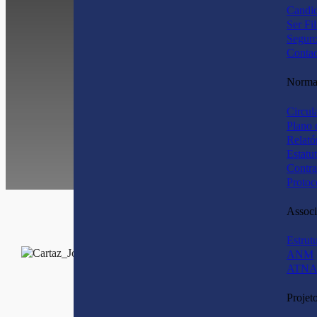
Candid
Ser Fi
Segur
Contac
Normas
Circul
Plano 
Relató
Estatu
Contra
Protoc
Associ
Estrut
ANM
ATNA
Projet