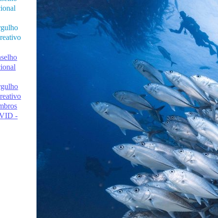
ional
gulho
reativo
selho
ional
gulho
reativo
mbros
VID -