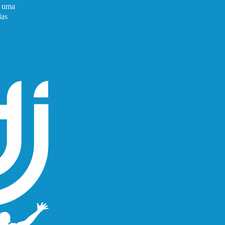
é uma
das