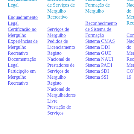
Legal
de Serviços de
Formação de
Nac
Mergulho
Mergulho
do
Recreativo
Mer
Enquadramento
Rec
Legal
Reconhecimento
Certificação no
Serviços de
de Sistema de
Mergulho
Mergulho
Formação
Con
Experiências de
Pedidos de
Sistema CMAS
Nac
Mergulho
Licenciamento
Sistema DDI
do
Recreativo
Registo
Sistema GUE
Mer
Documentação
Nacional de
Sistema NAUI
Rec
Legal
Prestadores de
Sistema PADI
Me
Participção em
Serviços de
Sistema SDI
CO
Mergulho
Mergulho
Sistema SSI
19
Recreativo
Registo
Nacional de
Mergulhadores
Livre
Prestação de
Serviços