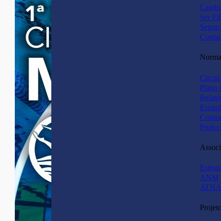
Candid
Ser Fi
Segur
Contac
Normas
Circul
Plano 
Relató
Estatu
Contra
Protoc
Associ
Estrut
ANM
ATNA
Projet