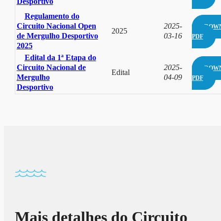
Desportivo
Regulamento do
Circuito Nacional Open
2025-
DOW
2025
de Mergulho Desportivo
03-16
PDF
2025
Edital da 1ª Etapa do
Circuito Nacional de
2025-
DOW
Edital
Mergulho
04-09
PDF
Desportivo
Mais detalhes do Circuito