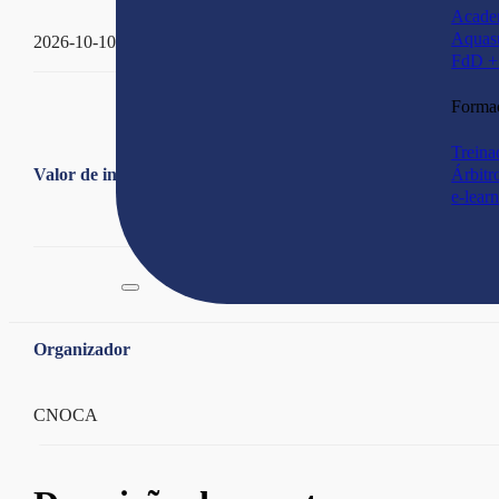
Acade
Aquas
2026-10-10 - 2026-10-11
FdD + 
Forma
Treina
Valor de inscrição
Árbitr
e-lear
Organizador
CNOCA