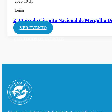
2026-10-31
Leiria
2ª Etapa do Circuito Nacional de Mergulho D
VER EVENTO
VER TODOS OS EVENTOS