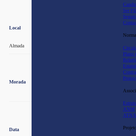
Candid
Ser Fi
Segur
Contac
Local
Normas
Almada
Circul
Plano 
Relató
Estatu
Contra
Protoc
Morada
Associ
Estrut
ANM
ATNA
Projet
Data