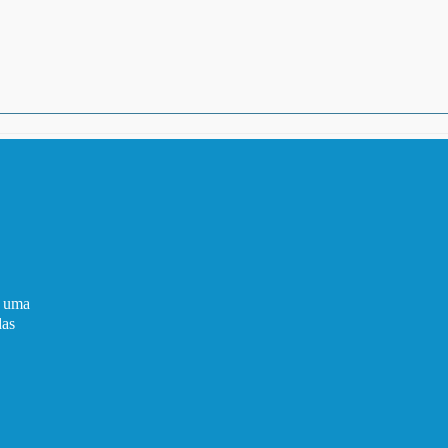
é uma
das