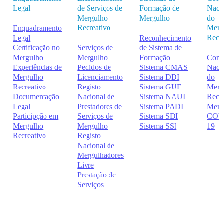
Legal
de Serviços de
Formação de
Nac
Mergulho
Mergulho
do
Recreativo
Mer
Enquadramento
Rec
Legal
Reconhecimento
Certificação no
Serviços de
de Sistema de
Mergulho
Mergulho
Formação
Con
Experiências de
Pedidos de
Sistema CMAS
Nac
Mergulho
Licenciamento
Sistema DDI
do
Recreativo
Registo
Sistema GUE
Mer
Documentação
Nacional de
Sistema NAUI
Rec
Legal
Prestadores de
Sistema PADI
Me
Participção em
Serviços de
Sistema SDI
CO
Mergulho
Mergulho
Sistema SSI
19
Recreativo
Registo
Nacional de
Mergulhadores
Livre
Prestação de
Serviços