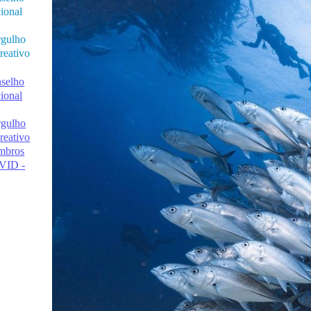
ional
gulho
reativo
selho
ional
gulho
reativo
mbros
VID -