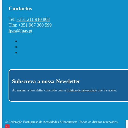
Contactos
Tel:
+351 211 910 868
Tlm:
+351 967 360 599
fpas@fpas.pt
Subscreva a nossa Newsletter
Ao assinar a newsletter concordo com a
Política de privacidade
que li e aceito.
© Federação Portuguesa de Actividades Subaquáticas. Todos os direitos reservados.